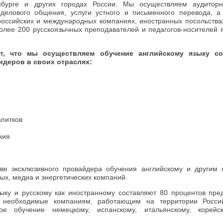
инбурге и других городах России. Мы осуществляем аудитор
делового общения, услуги устного и письменного перевода, а
оссийских и международных компаниях, иностранных посольствах
олее 200 русскоязычных преподавателей и педагогов-носителей 
т, что мы осуществляем обучение английскому языку с
идеров в своих отраслях:
апитков
ния
стве эксклюзивного провайдера обучения английскому и другим
х, медиа и энергетических компаний.
зыку и русскому как иностранному составляют 80 процентов пр
, необходимые компаниям, работающим на территории Россий
ное обучение немецкому, испанскому, итальянскому, корейс