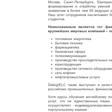
Москве, Санкт-Петербурге, Екатер
формирование и отработку умений 
экзаменам в более чем 65 ведущих р
Наш штат сотрудников насчитывает б
студентов.
Немаловажным является тот фак
крупнейших мировых компаний – л
топливная энергетика
бытовая техника
фармацевтика
банковская сфера
телекоммуникации
производство прохладительных н
юриспруденция
производство сетевого оборудова
сеть кофеен
нефтепромысловые услуги
Dialog/ELC также выступает в каче
российских промышленных, финансовы
Хотя курсы обучения английскому я
услуг, это не единственные языки
осуществляет индивидуализирован
португальскому языкам.