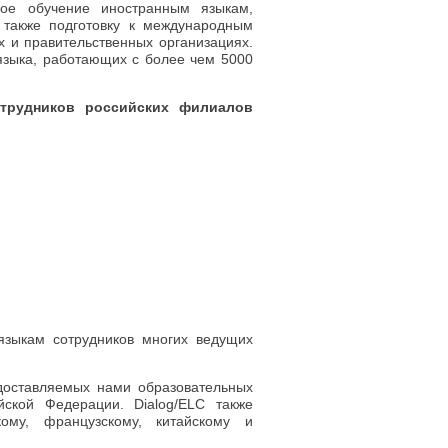
ное обучение иностранным языкам,
 также подготовку к международным
 и правительственных организациях.
языка, работающих с более чем 5000
отрудников российских филиалов
 языкам сотрудников многих ведущих
едоставляемых нами образовательных
ской Федерации. Dialog/ELC также
кому, французскому, китайскому и